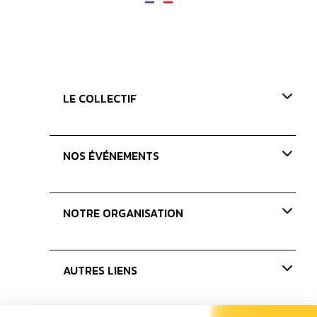
LE COLLECTIF
Présentation
NOS ÉVÉNEMENTS
Nos valeurs
Nos missions
Paris Coffee Show-old
NOTRE ORGANISATION
Les Journées du Café
Les concours
Nos membres
AUTRES LIENS
Le bureau
Les administrateurs