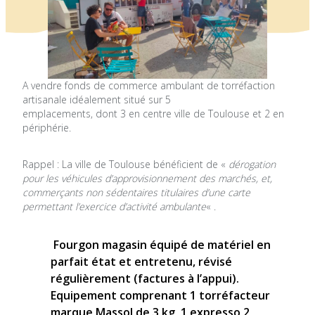
A vendre fonds de commerce ambulant de torréfaction
artisanale idéalement situé sur 5
emplacements, dont 3 en centre ville de Toulouse et 2 en
périphérie.
Rappel : La ville de Toulouse bénéficient de «
dérogation
pour les véhicules d’approvisionnement des marchés, et,
commerçants non sédentaires titulaires d’une carte
permettant l’exercice d’activité ambulante
« .
Fourgon magasin équipé de matériel en
parfait état et entretenu, révisé
régulièrement (factures à l’appui).
Equipement comprenant 1 torréfacteur
marque Massol de 3 kg, 1 expresso 2