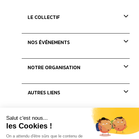
LE COLLECTIF
Présentation
NOS ÉVÉNEMENTS
Nos valeurs
Nos missions
Paris Coffee Show-old
NOTRE ORGANISATION
Les Journées du Café
Les concours
Nos membres
AUTRES LIENS
Le bureau
Les administrateurs
Actualités
Presse
Partenaires