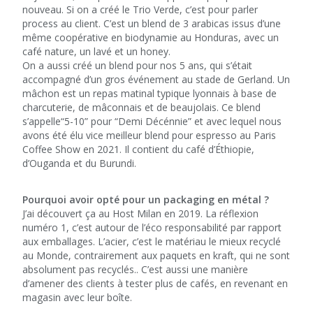
nouveau. Si on a créé le Trio Verde, c’est pour parler
process au client. C’est un blend de 3 arabicas issus d’une
même coopérative en biodynamie au Honduras, avec un
café nature, un lavé et un honey.
On a aussi créé un blend pour nos 5 ans, qui s’était
accompagné d’un gros événement au stade de Gerland. Un
mâchon est un repas matinal typique lyonnais à base de
charcuterie, de mâconnais et de beaujolais. Ce blend
s’appelle“5-10” pour “Demi Décénnie” et avec lequel nous
avons été élu vice meilleur blend pour espresso au Paris
Coffee Show en 2021. Il contient du café d’Éthiopie,
d’Ouganda et du Burundi.
Pourquoi avoir opté pour un packaging en métal ?
J’ai découvert ça au Host Milan en 2019. La réflexion
numéro 1, c’est autour de l’éco responsabilité par rapport
aux emballages. L’acier, c’est le matériau le mieux recyclé
au Monde, contrairement aux paquets en kraft, qui ne sont
absolument pas recyclés..
C’est aussi une manière
d’amener des clients à tester plus de cafés, en revenant en
magasin avec leur boîte.