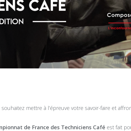
 souhaitez mettre à l’épreuve votre savoir-faire et affr
pionnat de France des Techniciens Café
est fait po