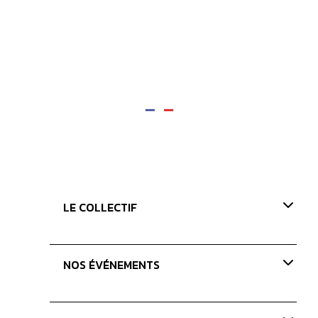
LE COLLECTIF
Présentation
NOS ÉVÉNEMENTS
Nos valeurs
Nos missions
Paris Coffee Show-old