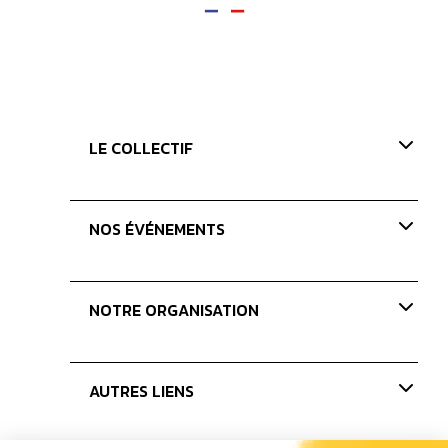
LE COLLECTIF
Présentation
NOS ÉVÉNEMENTS
Nos valeurs
Nos missions
Paris Coffee Show-old
NOTRE ORGANISATION
Les Journées du Café
Les concours
Nos membres
AUTRES LIENS
Le bureau