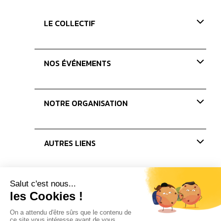
LE COLLECTIF
Présentation
NOS ÉVÉNEMENTS
Nos valeurs
Nos missions
Paris Coffee Show-old
NOTRE ORGANISATION
Les Journées du Café
Les concours
Nos membres
AUTRES LIENS
Le bureau
Les administrateurs
Actualités
Presse
Partenaires