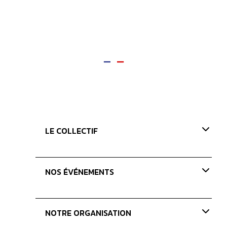
LE COLLECTIF
Présentation
NOS ÉVÉNEMENTS
Nos valeurs
Nos missions
Paris Coffee Show-old
NOTRE ORGANISATION
Les Journées du Café