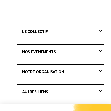
LE COLLECTIF
Présentation
NOS ÉVÉNEMENTS
Nos valeurs
Nos missions
Paris Coffee Show-old
NOTRE ORGANISATION
Les Journées du Café
Les concours
Nos membres
AUTRES LIENS
Le bureau
Les administrateurs
Actualités