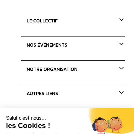
LE COLLECTIF
Présentation
NOS ÉVÉNEMENTS
Nos valeurs
Nos missions
Paris Coffee Show-old
NOTRE ORGANISATION
Les Journées du Café
Les concours
Nos membres
AUTRES LIENS
Le bureau
Les administrateurs
Actualités
Presse