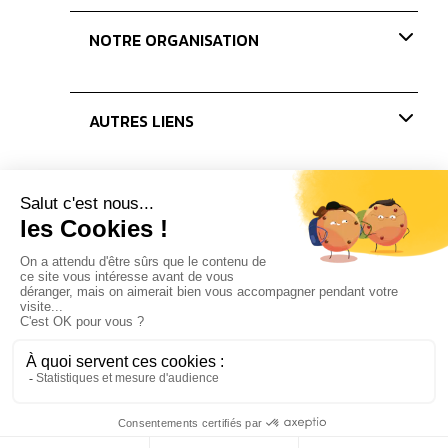
Nos missions
Paris Coffee Show-old
NOTRE ORGANISATION
Les Journées du Café
Les concours
Nos membres
AUTRES LIENS
Le bureau
Les administrateurs
Actualités
Presse
Partenaires
Nous rejoindre
2022 - Tous droits réservés -
Mentions légales