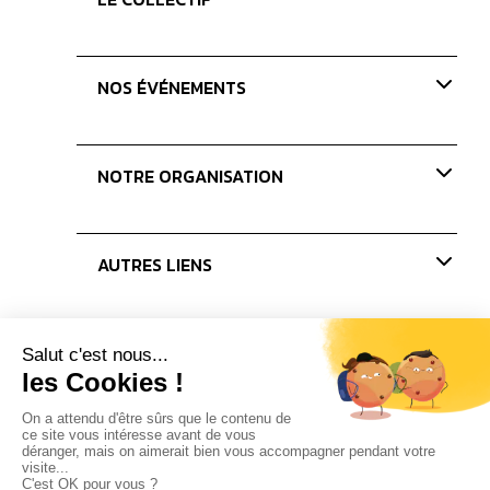
Présentation
NOS ÉVÉNEMENTS
Nos valeurs
Nos missions
Paris Coffee Show-old
NOTRE ORGANISATION
Les Journées du Café
Les concours
Nos membres
AUTRES LIENS
Le bureau
Les administrateurs
Actualités
Presse
Partenaires
Nous rejoindre