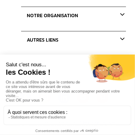
Nos missions
Paris Coffee Show-old
NOTRE ORGANISATION
Les Journées du Café
Les concours
Nos membres
AUTRES LIENS
Le bureau
Les administrateurs
Actualités
Presse
Partenaires
Nous rejoindre
2022 - Tous droits réservés -
Mentions légales