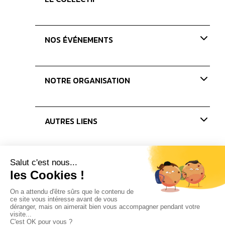
Présentation
NOS ÉVÉNEMENTS
Nos valeurs
Nos missions
Paris Coffee Show-old
NOTRE ORGANISATION
Les Journées du Café
Les concours
Nos membres
AUTRES LIENS
Le bureau
Les administrateurs
Actualités
Presse
Partenaires
Nous rejoindre