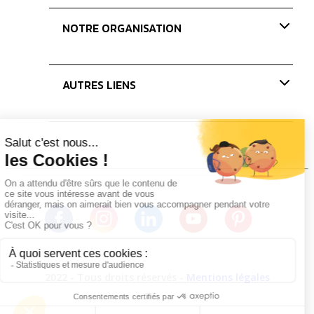
Nos missions
Paris Coffee Show-old
NOTRE ORGANISATION
Les Journées du Café
Les concours
Nos membres
AUTRES LIENS
Le bureau
Les administrateurs
Actualités
Presse
Partenaires
Nous rejoindre
2022 - Tous droits réservés -
Mentions légales